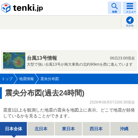
tenki.jp
検索
メニュー
現在地
台風13号情報
06日23:00現在
大型で強い台風13号が南大東島の北約90kmを西に進んでいます
トップ
地震情報
震央分布図
震央分布図(過去24時間)
2026年08月07日00:30現在
震度1以上を観測した地震の震央を地図上に表示。どこで地震が頻発
しているかを見ることができます。
日本全体
北日本
東日本
西日本
沖縄