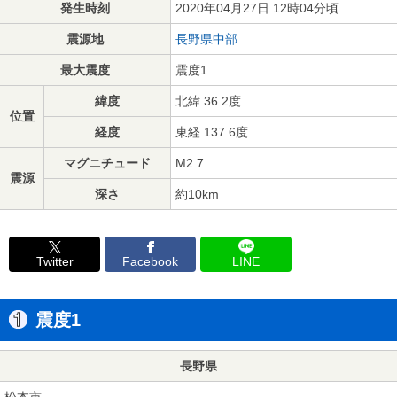
発生時刻
2020年04月27日 12時04分頃
震源地
長野県中部
最大震度
震度1
緯度
北緯 36.2度
位置
経度
東経 137.6度
マグニチュード
M2.7
震源
深さ
約10km
Twitter
Facebook
LINE
震度1
長野県
松本市