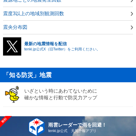
震度3以上の地域別観測回数
震央分布図
最新の地震情報を配信
tenki.jp公式X（旧Twitter）をご利用ください。
「知る防災」地震
いざという時にあわてないために
確かな情報と行動で防災力アップ
雨雲レーダーで雨を回避！
tenki.jp公式 天気予報アプリ