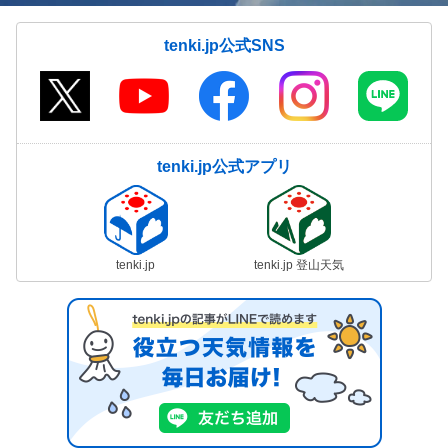
tenki.jp公式SNS
tenki.jp公式アプリ
tenki.jp
tenki.jp 登山天気