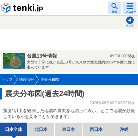
tenki.jp
検索
メニュー
現在地
台風13号情報
09日01:00現在
大型で非常に強い台風13号が久米島の西北西約280kmを西北西に
進んでいます
トップ
地震情報
震央分布図
震央分布図(過去24時間)
2026年08月09日02:00現在
震度1以上を観測した地震の震央を地図上に表示。どこで地震が頻発
しているかを見ることができます。
日本全体
北日本
東日本
西日本
沖縄