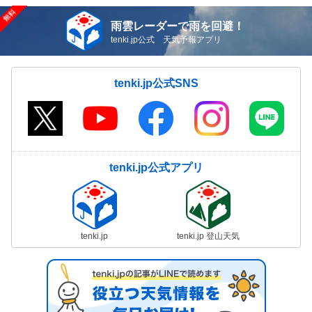
雨雲レーダーで雨を回避！
tenki.jp公式 天気予報アプリ
tenki.jp公式SNS
tenki.jp公式アプリ
tenki.jp
tenki.jp 登山天気