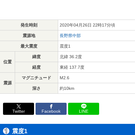
発生時刻
2020年04月26日 22時17分頃
震源地
長野県中部
最大震度
震度1
緯度
北緯 36.2度
位置
経度
東経 137.7度
マグニチュード
M2.6
震源
深さ
約10km
Twitter
Facebook
LINE
震度1