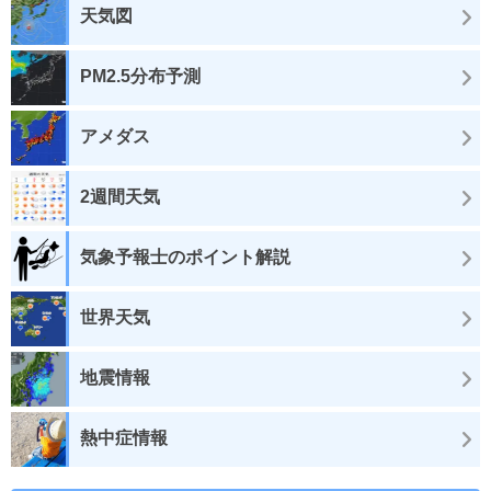
天気図
PM2.5分布予測
アメダス
2週間天気
気象予報士のポイント解説
世界天気
地震情報
熱中症情報