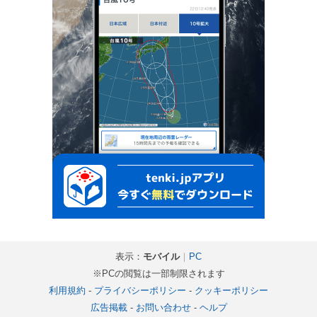
表示：
モバイル
｜
PC
※PCの閲覧は一部制限されます
利用規約
-
プライバシーポリシー
-
クッキーポリシー
広告掲載
-
お問い合わせ
-
ヘルプ