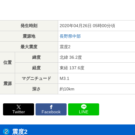
発生時刻
2020年04月26日 05時00分頃
震源地
長野県中部
最大震度
震度2
緯度
北緯 36.2度
位置
経度
東経 137.6度
マグニチュード
M3.1
震源
深さ
約10km
Twitter
Facebook
LINE
震度2