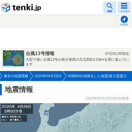
tenki.jp
検索
メニュー
現在地
台風13号情報
07日01:00現在
大型で強い台風13号が南大東島の北北西約110kmを西に進んでい
ます
過去の地震情報
2020年04月26日
05時00分頃発生した地震(最大震度2)
地震情報
2020年04月26日05:02発表