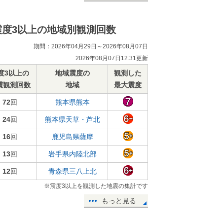
震度3以上の地域別観測回数
期間：2026年04月29日～2026年08月07日
2026年08月07日12:31更新
度3以上の
地域震度の
観測した
震観測回数
地域
最大震度
72
回
熊本県熊本
24
回
熊本県天草・芦北
16
回
鹿児島県薩摩
13
回
岩手県内陸北部
12
回
青森県三八上北
※震度3以上を観測した地震の集計です
もっと見る