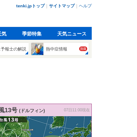
tenki.jpトップ
｜
サイトマップ
｜
ヘルプ
天気
季節特集
天気ニュース
象予報士の解説
熱中症情報
注目
風13号
(ドルフィン)
07日11:00現在