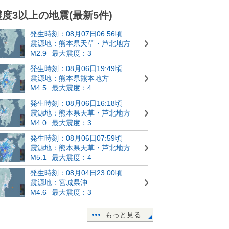
震度3以上の地震(最新5件)
発生時刻：08月07日06:56頃
震源地：熊本県天草・芦北地方
M2.9
最大震度：3
発生時刻：08月06日19:49頃
震源地：熊本県熊本地方
M4.5
最大震度：4
発生時刻：08月06日16:18頃
震源地：熊本県天草・芦北地方
M4.0
最大震度：3
発生時刻：08月06日07:59頃
震源地：熊本県天草・芦北地方
M5.1
最大震度：4
発生時刻：08月04日23:00頃
震源地：宮城県沖
M4.6
最大震度：3
もっと見る