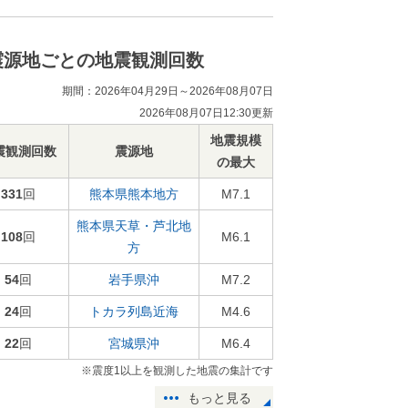
震源地ごとの地震観測回数
期間：2026年04月29日～2026年08月07日
2026年08月07日12:30更新
地震規模
震観測回数
震源地
の最大
331
回
熊本県熊本地方
M7.1
熊本県天草・芦北地
108
回
M6.1
方
54
回
岩手県沖
M7.2
24
回
トカラ列島近海
M4.6
22
回
宮城県沖
M6.4
※震度1以上を観測した地震の集計です
もっと見る