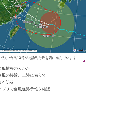
で強い台風13号が与論島付近を西に進んでいます
台風情報のみかた
台風の接近、上陸に備えて
知る防災
アプリで台風進路予報を確認