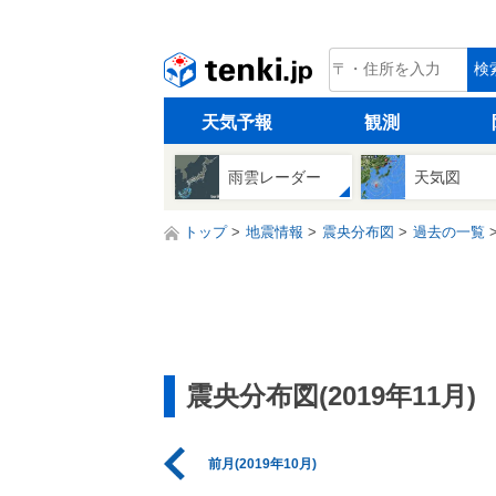
tenki.jp
検
天気予報
観測
雨雲レーダー
天気図
トップ
地震情報
震央分布図
過去の一覧
震央分布図(2019年11月)
前月(2019年10月)