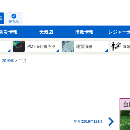
索
現在地
防災情報
天気図
指数情報
レジャー
PM2.5分布予測
地震情報
気
2019年
11月
台
翌月(2019年12月)