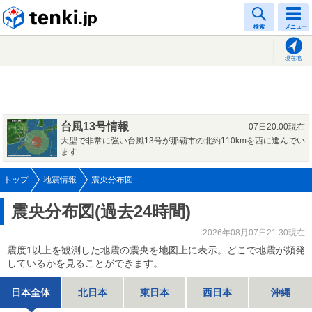
tenki.jp
検索
メニュー
現在地
台風13号情報
07日20:00現在
大型で非常に強い台風13号が那覇市の北約110kmを西に進んでい
ます
トップ
地震情報
震央分布図
震央分布図(過去24時間)
2026年08月07日21:30現在
震度1以上を観測した地震の震央を地図上に表示。どこで地震が頻発
しているかを見ることができます。
日本全体
北日本
東日本
西日本
沖縄