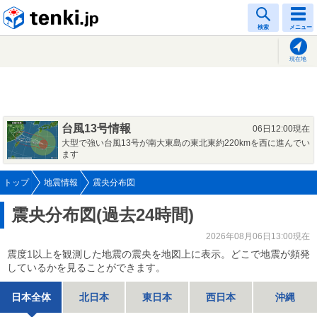
tenki.jp
検索
メニュー
現在地
台風13号情報
06日12:00現在
大型で強い台風13号が南大東島の東北東約220kmを西に進んでい
ます
トップ
地震情報
震央分布図
震央分布図(過去24時間)
2026年08月06日13:00現在
震度1以上を観測した地震の震央を地図上に表示。どこで地震が頻発
しているかを見ることができます。
日本全体
北日本
東日本
西日本
沖縄