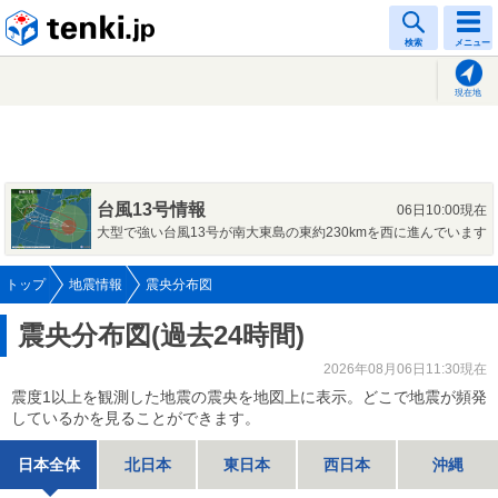
tenki.jp
検索
メニュー
現在地
台風13号情報
06日10:00現在
大型で強い台風13号が南大東島の東約230kmを西に進んでいます
トップ
地震情報
震央分布図
震央分布図(過去24時間)
2026年08月06日11:30現在
震度1以上を観測した地震の震央を地図上に表示。どこで地震が頻発
しているかを見ることができます。
日本全体
北日本
東日本
西日本
沖縄