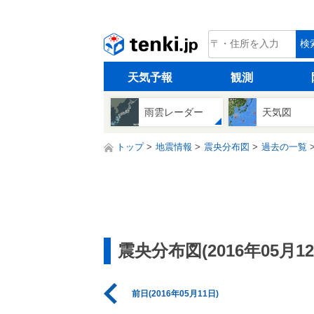
tenki.jp
検
天気予報
観測
雨雲レーダー
天気図
トップ
地震情報
震央分布図
過去の一覧
震央分布図(2016年05月12
前日(2016年05月11日)