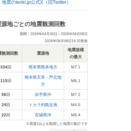
地震のtenki.jp公式X（旧Twitter）
震源地ごとの地震観測回数
期間：2026年04月30日～2026年08月08日
2026年08月08日19:20更新
地震規模
震観測回数
震源地
の最大
334
回
熊本県熊本地方
M7.1
熊本県天草・芦北地
115
回
M6.1
方
56
回
岩手県沖
M7.2
24
回
トカラ列島近海
M4.6
22
回
宮城県沖
M6.4
※震度1以上を観測した地震の集計です