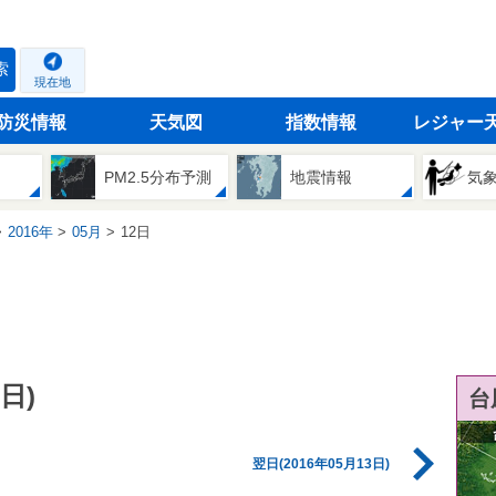
索
現在地
防災情報
天気図
指数情報
レジャー
PM2.5分布予測
地震情報
気
2016年
05月
12日
日)
台
翌日(2016年05月13日)