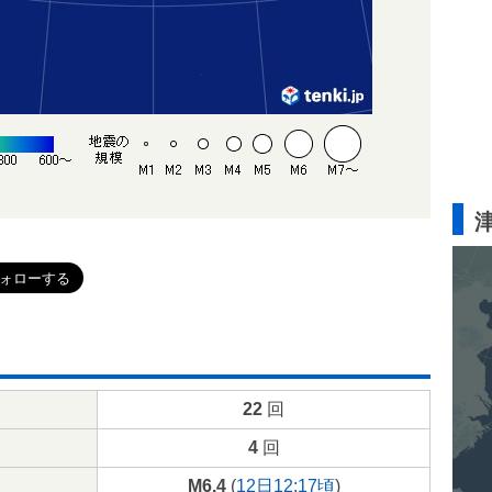
22
回
4
回
M6.4
(
12日12:17頃
)