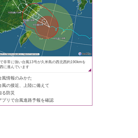
で非常に強い台風13号が久米島の西北西約190kmを
西に進んでいます
台風情報のみかた
台風の接近、上陸に備えて
知る防災
アプリで台風進路予報を確認