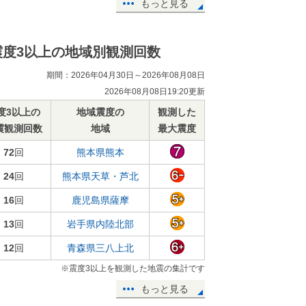
もっと見る
震度3以上の地域別観測回数
期間：2026年04月30日～2026年08月08日
2026年08月08日19:20更新
度3以上の
地域震度の
観測した
震観測回数
地域
最大震度
72
回
熊本県熊本
24
回
熊本県天草・芦北
16
回
鹿児島県薩摩
13
回
岩手県内陸北部
12
回
青森県三八上北
※震度3以上を観測した地震の集計です
もっと見る