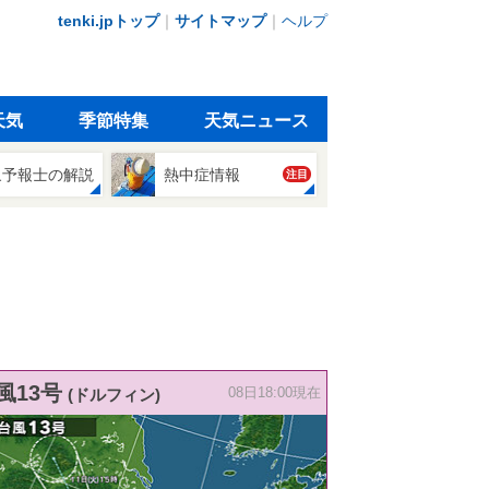
tenki.jpトップ
｜
サイトマップ
｜
ヘルプ
天気
季節特集
天気ニュース
象予報士の解説
熱中症情報
注目
風13号
(ドルフィン)
08日18:00現在