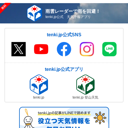
雨雲レーダーで雨を回避！
tenki.jp公式 天気予報アプリ
tenki.jp公式SNS
tenki.jp公式アプリ
tenki.jp
tenki.jp 登山天気