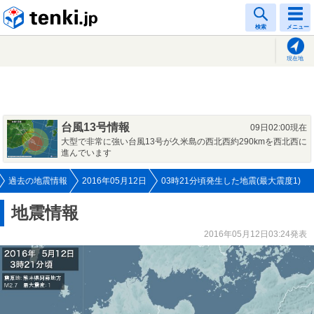
tenki.jp
検索
メニュー
現在地
台風13号情報
09日02:00現在
大型で非常に強い台風13号が久米島の西北西約290kmを西北西に
進んでいます
過去の地震情報
2016年05月12日
03時21分頃発生した地震(最大震度1)
地震情報
2016年05月12日03:24発表