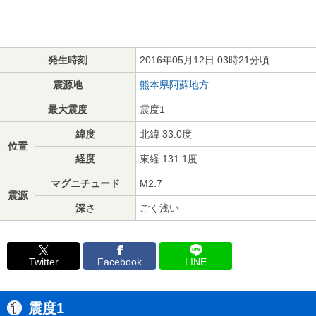
発生時刻
2016年05月12日 03時21分頃
震源地
熊本県阿蘇地方
最大震度
震度1
緯度
北緯 33.0度
位置
経度
東経 131.1度
マグニチュード
M2.7
震源
深さ
ごく浅い
Twitter
Facebook
LINE
震度1