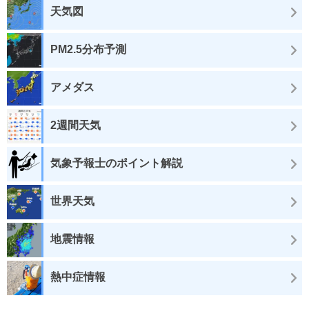
天気図
PM2.5分布予測
アメダス
2週間天気
気象予報士のポイント解説
世界天気
地震情報
熱中症情報