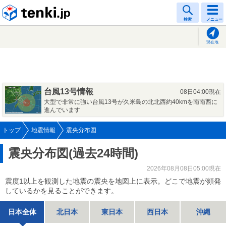
tenki.jp
検索
メニュー
現在地
台風13号情報
08日04:00現在
大型で非常に強い台風13号が久米島の北北西約40kmを南南西に
進んでいます
トップ
地震情報
震央分布図
震央分布図(過去24時間)
2026年08月08日05:00現在
震度1以上を観測した地震の震央を地図上に表示。どこで地震が頻発
しているかを見ることができます。
日本全体
北日本
東日本
西日本
沖縄