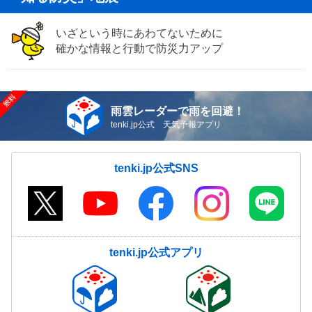
いざという時にあわてないために
確かな情報と行動で防災力アップ
雨雲レーダーで雨を回避！
tenki.jp公式 天気予報アプリ
tenki.jp公式SNS
tenki.jp公式アプリ