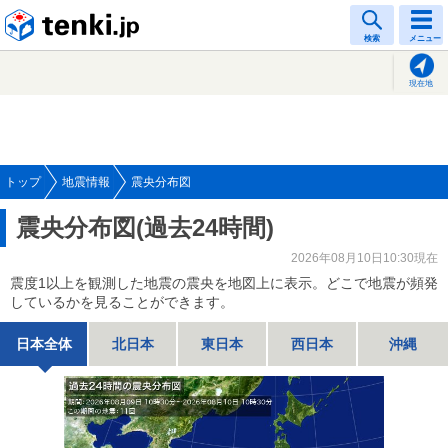
tenki.jp
検索
メニュー
現在地
トップ
地震情報
震央分布図
震央分布図(過去24時間)
2026年08月10日10:30現在
震度1以上を観測した地震の震央を地図上に表示。どこで地震が頻発
しているかを見ることができます。
日本全体
北日本
東日本
西日本
沖縄