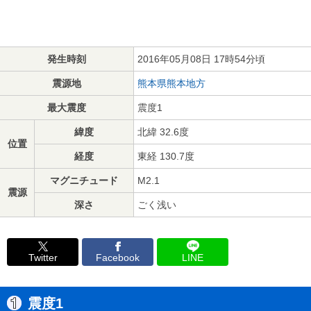
発生時刻
2016年05月08日 17時54分頃
震源地
熊本県熊本地方
最大震度
震度1
緯度
北緯 32.6度
位置
経度
東経 130.7度
マグニチュード
M2.1
震源
深さ
ごく浅い
Twitter
Facebook
LINE
震度1