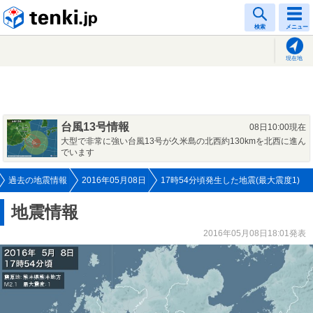
tenki.jp
検索
メニュー
現在地
台風13号情報
08日10:00現在
大型で非常に強い台風13号が久米島の北西約130kmを北西に進ん
でいます
過去の地震情報
2016年05月08日
17時54分頃発生した地震(最大震度1)
地震情報
2016年05月08日18:01発表