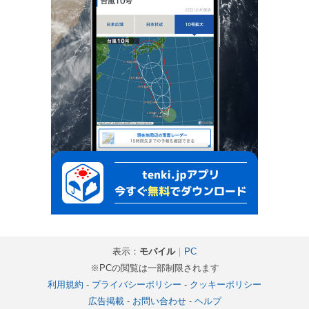
表示：
モバイル
｜
PC
※PCの閲覧は一部制限されます
利用規約
-
プライバシーポリシー
-
クッキーポリシー
広告掲載
-
お問い合わせ
-
ヘルプ