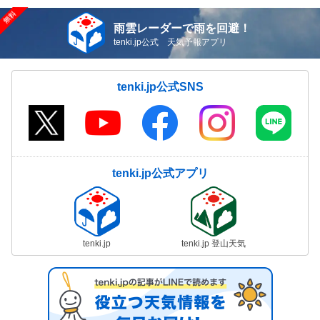
雨雲レーダーで雨を回避！
tenki.jp公式 天気予報アプリ
tenki.jp公式SNS
tenki.jp公式アプリ
tenki.jp
tenki.jp 登山天気