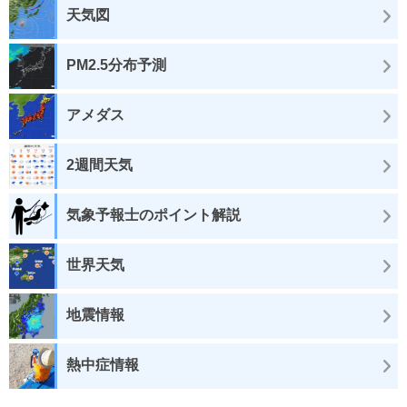
天気図
PM2.5分布予測
アメダス
2週間天気
気象予報士のポイント解説
世界天気
地震情報
熱中症情報