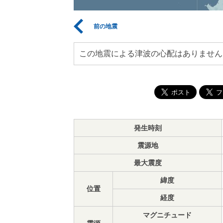
前の地震
この地震による津波の心配はありません
発生時刻
震源地
最大震度
緯度
位置
経度
マグニチュード