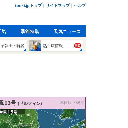
tenki.jpトップ
｜
サイトマップ
｜
ヘルプ
天気
季節特集
天気ニュース
象予報士の解説
熱中症情報
注目
風13号
(ドルフィン)
08日17:00現在