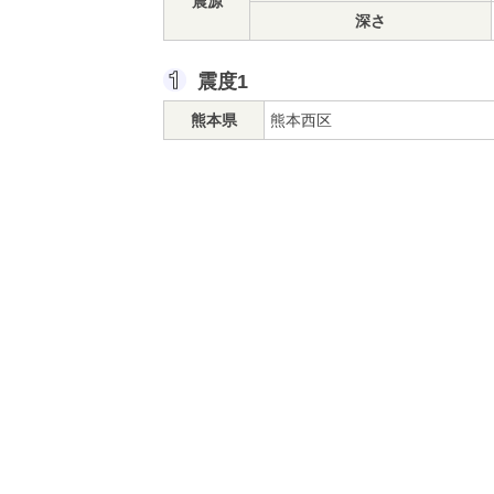
震源
深さ
震度1
熊本県
熊本西区