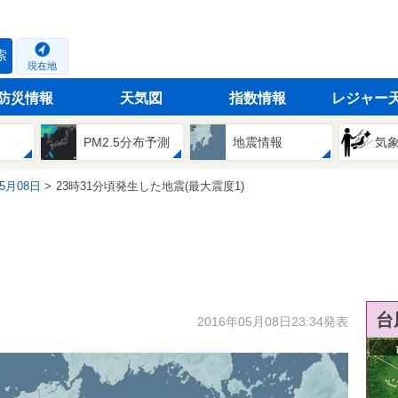
索
現在地
防災情報
天気図
指数情報
レジャー
PM2.5分布予測
地震情報
気
05月08日
23時31分頃発生した地震(最大震度1)
台
2016年05月08日23:34発表