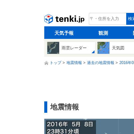
tenki.jp
検
天気予報
観測
雨雲レーダー
天気図
トップ
地震情報
過去の地震情報
2016年
地震情報