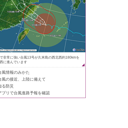
で非常に強い台風13号が久米島の西北西約180kmを
西に進んでいます
台風情報のみかた
台風の接近、上陸に備えて
知る防災
アプリで台風進路予報を確認