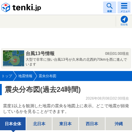
tenki.jp
検索
メニュー
現在地
台風13号情報
08日01:00現在
大型で非常に強い台風13号が久米島の北西約70kmを西に進んで
います
トップ
地震情報
震央分布図
震央分布図(過去24時間)
2026年08月08日02:00現在
震度1以上を観測した地震の震央を地図上に表示。どこで地震が頻発
しているかを見ることができます。
日本全体
北日本
東日本
西日本
沖縄