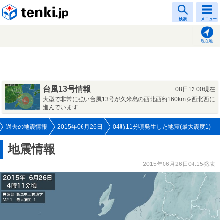
tenki.jp
検索
メニュー
現在地
台風13号情報
08日12:00現在
大型で非常に強い台風13号が久米島の西北西約160kmを西北西に
進んでいます
過去の地震情報
2015年06月26日
04時11分頃発生した地震(最大震度1)
地震情報
2015年06月26日04:15発表