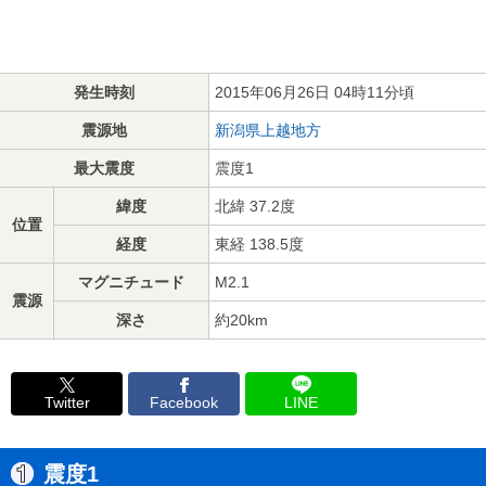
発生時刻
2015年06月26日 04時11分頃
震源地
新潟県上越地方
最大震度
震度1
緯度
北緯 37.2度
位置
経度
東経 138.5度
マグニチュード
M2.1
震源
深さ
約20km
Twitter
Facebook
LINE
震度1