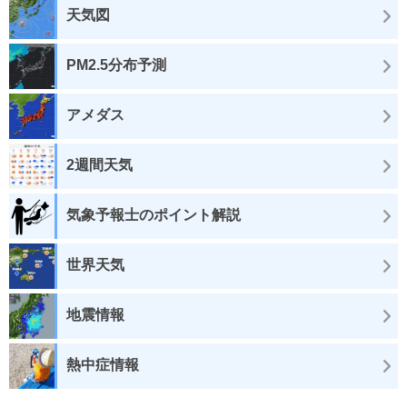
天気図
PM2.5分布予測
アメダス
2週間天気
気象予報士のポイント解説
世界天気
地震情報
熱中症情報