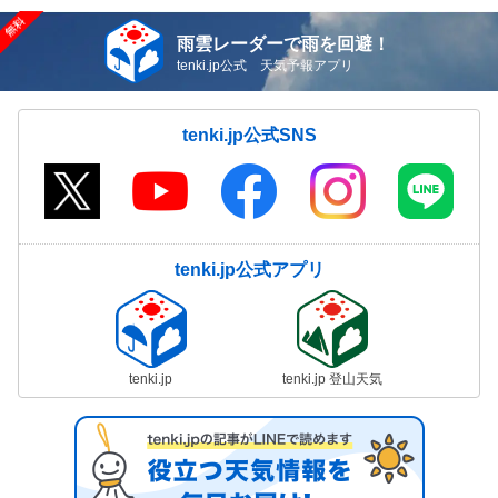
雨雲レーダーで雨を回避！
tenki.jp公式 天気予報アプリ
tenki.jp公式SNS
tenki.jp公式アプリ
tenki.jp
tenki.jp 登山天気