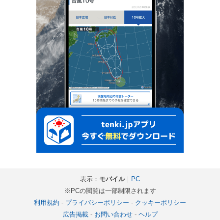
表示：
モバイル
｜
PC
※PCの閲覧は一部制限されます
利用規約
-
プライバシーポリシー
-
クッキーポリシー
広告掲載
-
お問い合わせ
-
ヘルプ