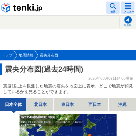
tenki.jp
検索
メニュー
現在地
トップ
地震情報
震央分布図
震央分布図(過去24時間)
2026年08月09日14:00現在
震度1以上を観測した地震の震央を地図上に表示。どこで地震が頻発
しているかを見ることができます。
日本全体
北日本
東日本
西日本
沖縄