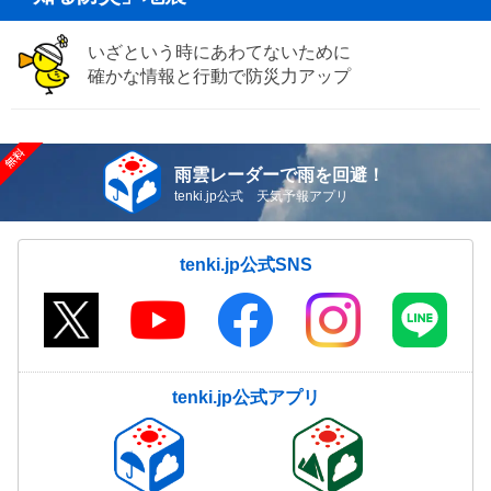
いざという時にあわてないために
確かな情報と行動で防災力アップ
雨雲レーダーで雨を回避！
tenki.jp公式 天気予報アプリ
tenki.jp公式SNS
tenki.jp公式アプリ