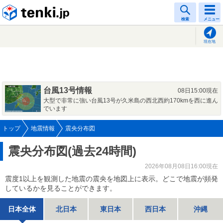
tenki.jp
検索
メニュー
現在地
台風13号情報
08日15:00現在
大型で非常に強い台風13号が久米島の西北西約170kmを西に進ん
でいます
トップ
地震情報
震央分布図
震央分布図(過去24時間)
2026年08月08日16:00現在
震度1以上を観測した地震の震央を地図上に表示。どこで地震が頻発
しているかを見ることができます。
日本全体
北日本
東日本
西日本
沖縄