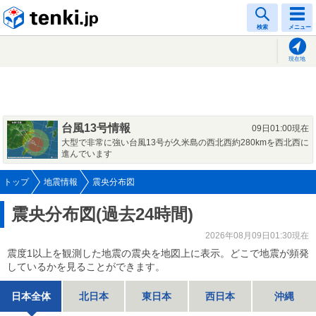
tenki.jp
検索
メニュー
現在地
台風13号情報
09日01:00現在
大型で非常に強い台風13号が久米島の西北西約280kmを西北西に
進んでいます
トップ
地震情報
震央分布図
震央分布図(過去24時間)
2026年08月09日01:30現在
震度1以上を観測した地震の震央を地図上に表示。どこで地震が頻発
しているかを見ることができます。
日本全体
北日本
東日本
西日本
沖縄