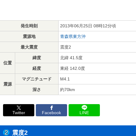
発生時刻
2013年06月25日 08時12分頃
震源地
青森県東方沖
最大震度
震度2
緯度
北緯 41.5度
位置
経度
東経 142.0度
マグニチュード
M4.1
震源
深さ
約70km
Twitter
Facebook
LINE
震度2