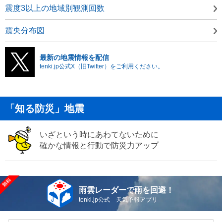
震度3以上の地域別観測回数
震央分布図
最新の地震情報を配信
tenki.jp公式X（旧Twitter）をご利用ください。
「知る防災」地震
いざという時にあわてないために
確かな情報と行動で防災力アップ
雨雲レーダーで雨を回避！
tenki.jp公式 天気予報アプリ