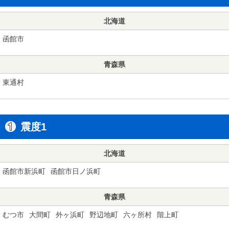
北海道
函館市
青森県
東通村
震度1
北海道
函館市新浜町
函館市日ノ浜町
青森県
むつ市
大間町
外ヶ浜町
野辺地町
六ヶ所村
階上町