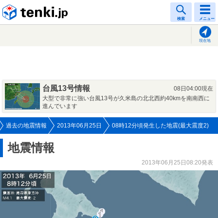
tenki.jp
検索
メニュー
現在地
台風13号情報
08日04:00現在
大型で非常に強い台風13号が久米島の北北西約40kmを南南西に
進んでいます
過去の地震情報
2013年06月25日
08時12分頃発生した地震(最大震度2)
地震情報
2013年06月25日08:20発表