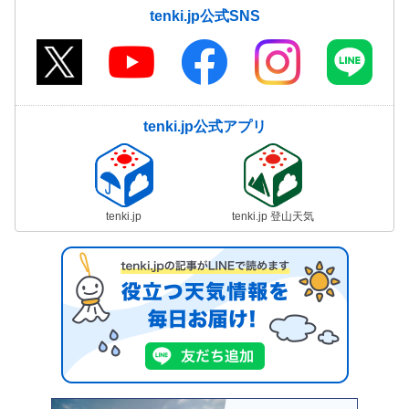
tenki.jp公式SNS
tenki.jp公式アプリ
tenki.jp
tenki.jp 登山天気