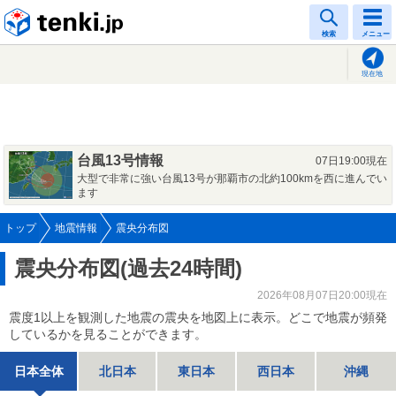
tenki.jp
検索
メニュー
現在地
台風13号情報
07日19:00現在
大型で非常に強い台風13号が那覇市の北約100kmを西に進んでい
ます
トップ
地震情報
震央分布図
震央分布図(過去24時間)
2026年08月07日20:00現在
震度1以上を観測した地震の震央を地図上に表示。どこで地震が頻発
しているかを見ることができます。
日本全体
北日本
東日本
西日本
沖縄