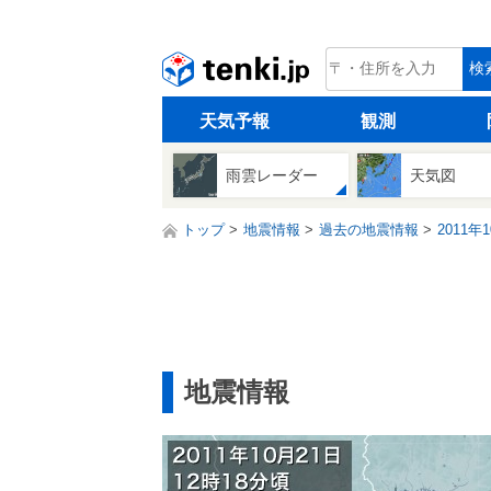
tenki.jp
検
天気予報
観測
雨雲レーダー
天気図
トップ
地震情報
過去の地震情報
2011年
地震情報