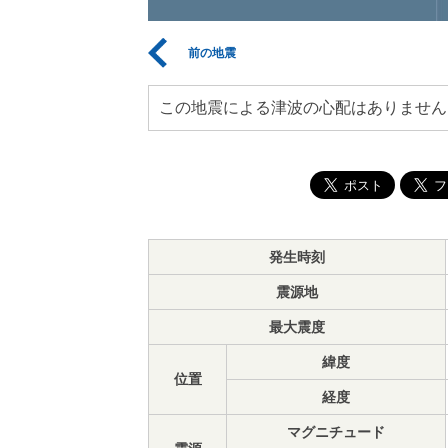
前の地震
この地震による津波の心配はありません
発生時刻
震源地
最大震度
緯度
位置
経度
マグニチュード