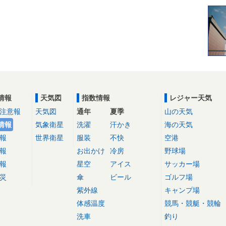
情報
天気図
指数情報
レジャー天気
注意報
天気図
通年
夏季
山の天気
情報
気象衛星
洗濯
汗かき
海の天気
報
世界衛星
服装
不快
空港
報
お出かけ
冷房
野球場
報
星空
アイス
サッカー場
災
傘
ビール
ゴルフ場
紫外線
キャンプ場
体感温度
競馬・競艇・競輪
洗車
釣り