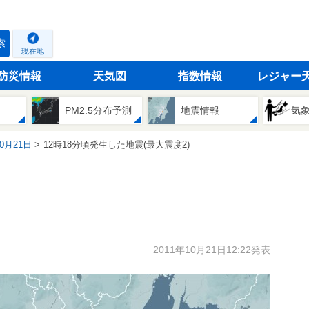
索
現在地
防災情報
天気図
指数情報
レジャー
PM2.5分布予測
地震情報
気
10月21日
12時18分頃発生した地震(最大震度2)
2011年10月21日12:22発表