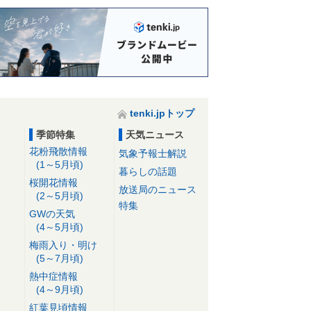
tenki.jpトップ
季節特集
天気ニュース
花粉飛散情報
気象予報士解説
(1～5月頃)
暮らしの話題
桜開花情報
放送局のニュース
(2～5月頃)
特集
GWの天気
(4～5月頃)
梅雨入り・明け
(5～7月頃)
熱中症情報
(4～9月頃)
紅葉見頃情報