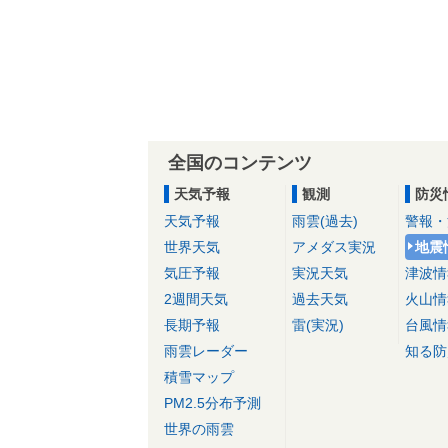
全国のコンテンツ
天気予報
観測
防災
天気予報
雨雲(過去)
警報・
世界天気
アメダス実況
地震
気圧予報
実況天気
津波情
2週間天気
過去天気
火山情
長期予報
雷(実況)
台風情
雨雲レーダー
知る防
積雪マップ
PM2.5分布予測
世界の雨雲