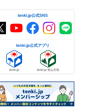
tenki.jp公式SNS
tenki.jp公式アプリ
tenki.jp
tenki.jp 登山天気