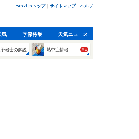
tenki.jpトップ
｜
サイトマップ
｜
ヘルプ
天気
季節特集
天気ニュース
象予報士の解説
熱中症情報
注目