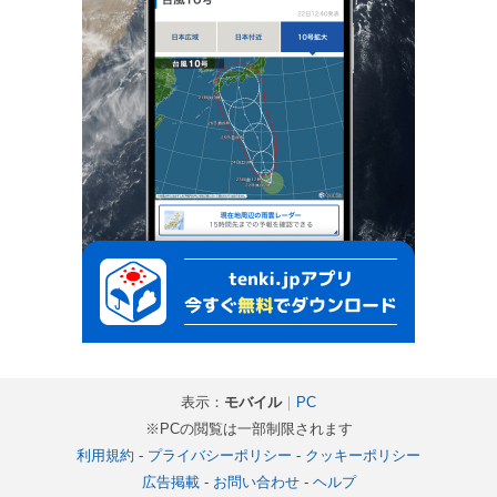
表示：
モバイル
｜
PC
※PCの閲覧は一部制限されます
利用規約
-
プライバシーポリシー
-
クッキーポリシー
広告掲載
-
お問い合わせ
-
ヘルプ