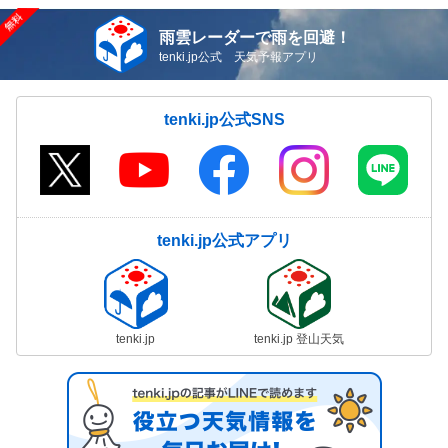
雨雲レーダーで雨を回避！
tenki.jp公式 天気予報アプリ
tenki.jp公式SNS
tenki.jp公式アプリ
tenki.jp
tenki.jp 登山天気