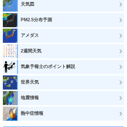
天気図
PM2.5分布予測
アメダス
2週間天気
気象予報士のポイント解説
世界天気
地震情報
熱中症情報