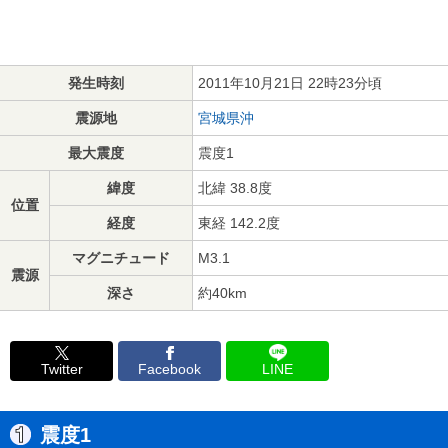
発生時刻
2011年10月21日 22時23分頃
震源地
宮城県沖
最大震度
震度1
緯度
北緯 38.8度
位置
経度
東経 142.2度
マグニチュード
M3.1
震源
深さ
約40km
Twitter
Facebook
LINE
震度1