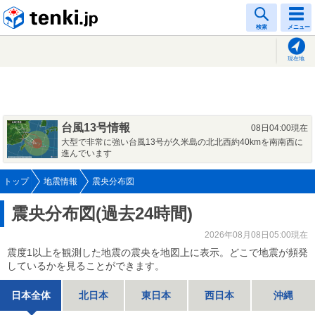
tenki.jp
検索
メニュー
現在地
台風13号情報
08日04:00現在
大型で非常に強い台風13号が久米島の北北西約40kmを南南西に
進んでいます
トップ
地震情報
震央分布図
震央分布図(過去24時間)
2026年08月08日05:00現在
震度1以上を観測した地震の震央を地図上に表示。どこで地震が頻発
しているかを見ることができます。
日本全体
北日本
東日本
西日本
沖縄