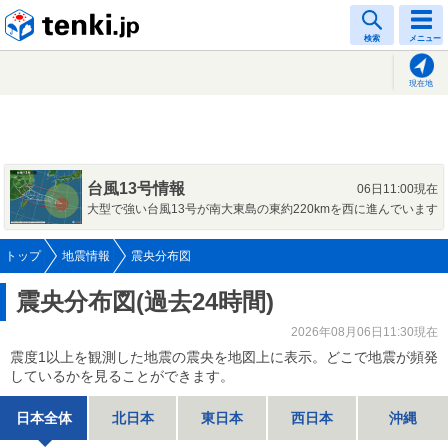
tenki.jp
検索
メニュー
現在地
台風13号情報
06日11:00現在
大型で強い台風13号が南大東島の東約220kmを西に進んでいます
トップ
地震情報
震央分布図
震央分布図(過去24時間)
2026年08月06日11:30現在
震度1以上を観測した地震の震央を地図上に表示。どこで地震が頻発
しているかを見ることができます。
日本全体
北日本
東日本
西日本
沖縄