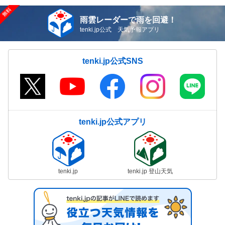
雨雲レーダーで雨を回避！
tenki.jp公式 天気予報アプリ
tenki.jp公式SNS
tenki.jp公式アプリ
tenki.jp
tenki.jp 登山天気