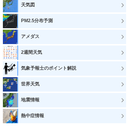
天気図
PM2.5分布予測
アメダス
2週間天気
気象予報士のポイント解説
世界天気
地震情報
熱中症情報