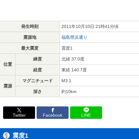
発生時刻
2011年10月10日 21時41分頃
震源地
福島県浜通り
最大震度
震度1
緯度
北緯 37.0度
位置
経度
東経 140.7度
マグニチュード
M3.1
震源
深さ
約10km
Twitter
Facebook
LINE
震度1