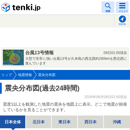
tenki.jp
検索
メニュー
現在地
台風13号情報
09日01:00現在
大型で非常に強い台風13号が久米島の西北西約280kmを西北西に
進んでいます
トップ
地震情報
震央分布図
震央分布図(過去24時間)
2026年08月09日02:00現在
震度1以上を観測した地震の震央を地図上に表示。どこで地震が頻発
しているかを見ることができます。
日本全体
北日本
東日本
西日本
沖縄