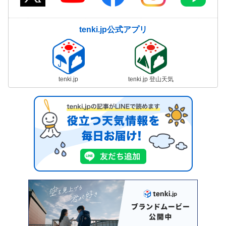
tenki.jp公式アプリ
tenki.jp
tenki.jp 登山天気