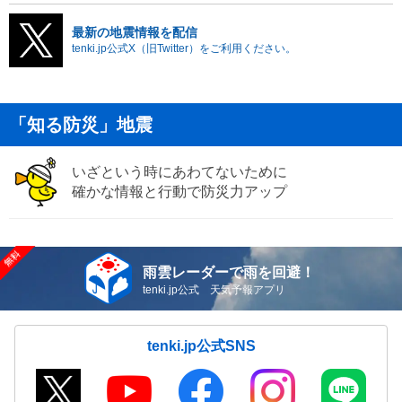
最新の地震情報を配信
tenki.jp公式X（旧Twitter）をご利用ください。
「知る防災」地震
いざという時にあわてないために
確かな情報と行動で防災力アップ
雨雲レーダーで雨を回避！
tenki.jp公式 天気予報アプリ
tenki.jp公式SNS