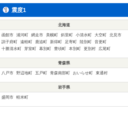
震度1
北海道
函館市
浦河町
網走市
美幌町
斜里町
小清水町
大空町
北見市
訓子府町
遠軽町
鹿追町
新得町
足寄町
陸別町
音更町
十勝清水町
芽室町
幕別町
豊頃町
本別町
更別村
広尾町
青森県
八戸市
野辺地町
五戸町
青森南部町
おいらせ町
東通村
岩手県
盛岡市
軽米町