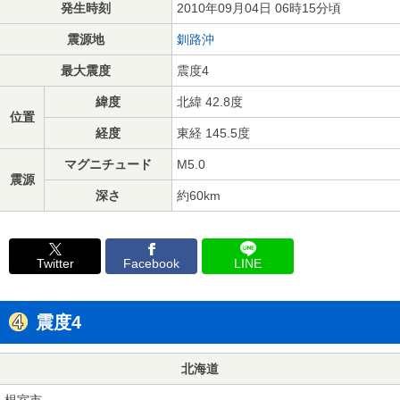
発生時刻
2010年09月04日 06時15分頃
震源地
釧路沖
最大震度
震度4
緯度
北緯 42.8度
位置
経度
東経 145.5度
マグニチュード
M5.0
震源
深さ
約60km
Twitter
Facebook
LINE
震度4
北海道
根室市