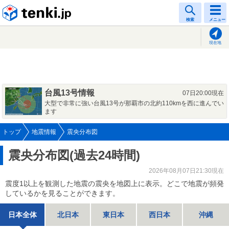
tenki.jp
検索
メニュー
現在地
台風13号情報
07日20:00現在
大型で非常に強い台風13号が那覇市の北約110kmを西に進んでい
ます
トップ
地震情報
震央分布図
震央分布図(過去24時間)
2026年08月07日21:30現在
震度1以上を観測した地震の震央を地図上に表示。どこで地震が頻発
しているかを見ることができます。
日本全体
北日本
東日本
西日本
沖縄