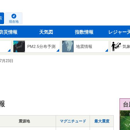
索
現在地
防災情報
天気図
指数情報
レジャー
PM2.5分布予測
地震情報
気
07月23日
報
台
震源地
マグニチュード
最大震度