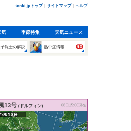
tenki.jpトップ
｜
サイトマップ
｜
ヘルプ
天気
季節特集
天気ニュース
象予報士の解説
熱中症情報
注目
風13号
(ドルフィン)
08日15:00現在