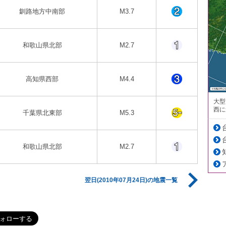
釧路地方中南部
M3.7
和歌山県北部
M2.7
高知県西部
M4.4
大型
西に
千葉県北東部
M5.3
和歌山県北部
M2.7
翌日(2010年07月24日)の地震一覧