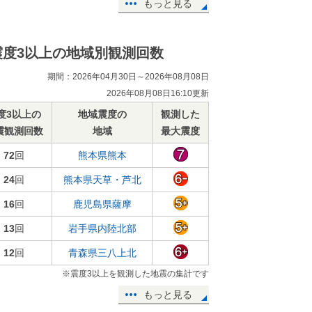
もっと見る
震度3以上の地域別観測回数
期間：2026年04月30日～2026年08月08日
2026年08月08日16:10更新
度3以上の
地域震度の
観測した
震観測回数
地域
最大震度
72
回
熊本県熊本
24
回
熊本県天草・芦北
16
回
鹿児島県薩摩
13
回
岩手県内陸北部
12
回
青森県三八上北
※震度3以上を観測した地震の集計です
もっと見る