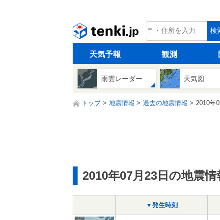
tenki.jp
検
天気予報
観測
雨雲レーダー
天気図
トップ
地震情報
過去の地震情報
2010年
2010年07月23日の地震情
▼発生時刻