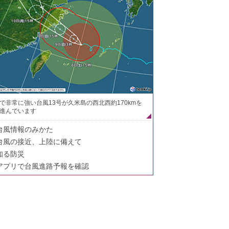
で非常に強い台風13号が久米島の西北西約170kmを
進んでいます
台風情報のみかた
台風の接近、上陸に備えて
知る防災
アプリで台風進路予報を確認