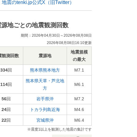
地震のtenki.jp公式X（旧Twitter）
震源地ごとの地震観測回数
期間：2026年04月30日～2026年08月08日
2026年08月08日16:10更新
地震規模
震観測回数
震源地
の最大
334
回
熊本県熊本地方
M7.1
熊本県天草・芦北地
114
回
M6.1
方
56
回
岩手県沖
M7.2
24
回
トカラ列島近海
M4.6
22
回
宮城県沖
M6.4
※震度1以上を観測した地震の集計です