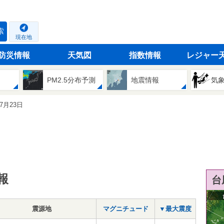
索
現在地
防災情報
天気図
指数情報
レジャー
PM2.5分布予測
地震情報
気
07月23日
報
台
震源地
マグニチュード
▼最大震度