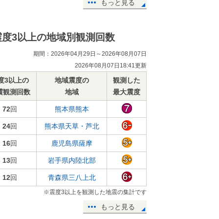
もっと見る
震度3以上の地域別観測回数
期間：2026年04月29日～2026年08月07日
2026年08月07日18:41更新
度3以上の
地域震度の
観測した
震観測回数
地域
最大震度
72
回
熊本県熊本
24
回
熊本県天草・芦北
16
回
鹿児島県薩摩
13
回
岩手県内陸北部
12
回
青森県三八上北
※震度3以上を観測した地震の集計です
もっと見る