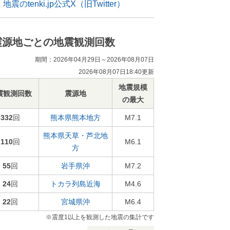
地震のtenki.jp公式X（旧Twitter）
震源地ごとの地震観測回数
期間：2026年04月29日～2026年08月07日
2026年08月07日18:40更新
地震規模
震観測回数
震源地
の最大
332
回
熊本県熊本地方
M7.1
熊本県天草・芦北地
110
回
M6.1
方
55
回
岩手県沖
M7.2
24
回
トカラ列島近海
M4.6
22
回
宮城県沖
M6.4
※震度1以上を観測した地震の集計です