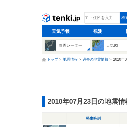
tenki.jp
検
天気予報
観測
雨雲レーダー
天気図
トップ
地震情報
過去の地震情報
2010年
2010年07月23日の地震情
発生時刻