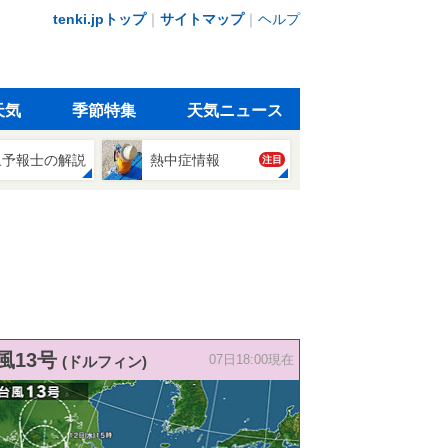
tenki.jpトップ
｜
サイトマップ
｜
ヘルプ
天気
季節特集
天気ニュース
象予報士の解説
熱中症情報
注目
風13号
(ドルフィン)
07日18:00現在