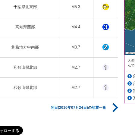
千葉県北東部
M5.3
高知県西部
M4.4
釧路地方中南部
M3.7
大型
んで
和歌山県北部
M2.7
和歌山県北部
M2.7
翌日(2010年07月24日)の地震一覧