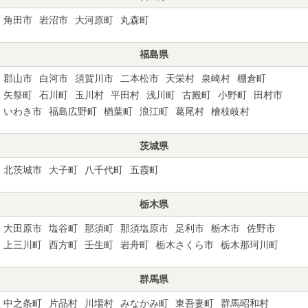
角田市
岩沼市
大河原町
丸森町
福島県
郡山市
白河市
須賀川市
二本松市
天栄村
泉崎村
棚倉町
矢祭町
石川町
玉川村
平田村
浅川町
古殿町
小野町
田村市
いわき市
福島広野町
楢葉町
浪江町
葛尾村
檜枝岐村
茨城県
北茨城市
大子町
八千代町
五霞町
栃木県
大田原市
塩谷町
那須町
那須塩原市
足利市
栃木市
佐野市
上三川町
西方町
壬生町
岩舟町
栃木さくら市
栃木那珂川町
群馬県
中之条町
片品村
川場村
みなかみ町
東吾妻町
群馬昭和村