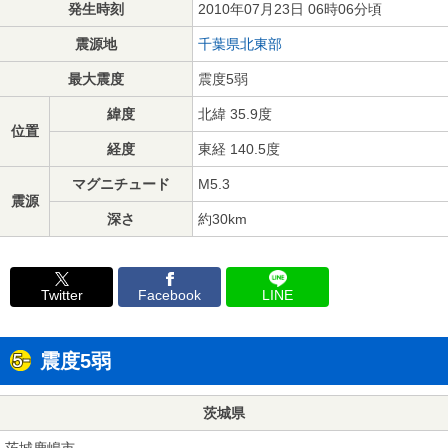
発生時刻
2010年07月23日 06時06分頃
震源地
千葉県北東部
最大震度
震度5弱
緯度
北緯 35.9度
位置
経度
東経 140.5度
マグニチュード
M5.3
震源
深さ
約30km
Twitter
Facebook
LINE
震度5弱
茨城県
茨城鹿嶋市