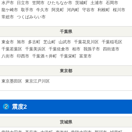
水戸市
日立市
笠間市
ひたちなか市
茨城町
土浦市
石岡市
龍ケ崎市
取手市
牛久市
阿見町
河内町
守谷市
利根町
桜川市
常総市
つくばみらい市
千葉県
東金市
旭市
多古町
芝山町
山武市
千葉花見川区
千葉稲毛区
千葉若葉区
千葉美浜区
千葉佐倉市
柏市
我孫子市
四街道市
八街市
印西市
千葉酒々井町
千葉栄町
富里市
東京都
東京墨田区
東京江戸川区
震度2
茨城県