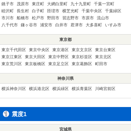
銚子市
茂原市
東庄町
大網白里町
九十九里町
千葉一宮町
睦沢町
長生村
白子町
匝瑳市
横芝光町
千葉中央区
千葉緑区
市川市
船橋市
松戸市
野田市
習志野市
市原市
流山市
八千代市
鎌ヶ谷市
浦安市
白井市
君津市
大多喜町
いすみ市
東京都
東京千代田区
東京中央区
東京港区
東京文京区
東京台東区
東京江東区
東京大田区
東京中野区
東京杉並区
東京北区
東京荒川区
東京板橋区
東京足立区
東京葛飾区
町田市
神奈川県
横浜神奈川区
横浜港北区
横浜緑区
横浜青葉区
川崎宮前区
震度1
宮城県