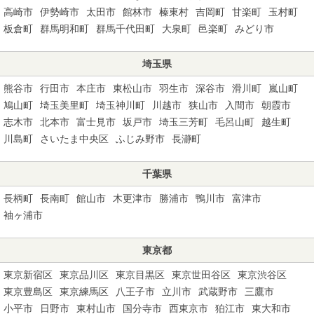
高崎市
伊勢崎市
太田市
館林市
榛東村
吉岡町
甘楽町
玉村町
板倉町
群馬明和町
群馬千代田町
大泉町
邑楽町
みどり市
埼玉県
熊谷市
行田市
本庄市
東松山市
羽生市
深谷市
滑川町
嵐山町
鳩山町
埼玉美里町
埼玉神川町
川越市
狭山市
入間市
朝霞市
志木市
北本市
富士見市
坂戸市
埼玉三芳町
毛呂山町
越生町
川島町
さいたま中央区
ふじみ野市
長瀞町
千葉県
長柄町
長南町
館山市
木更津市
勝浦市
鴨川市
富津市
袖ヶ浦市
東京都
東京新宿区
東京品川区
東京目黒区
東京世田谷区
東京渋谷区
東京豊島区
東京練馬区
八王子市
立川市
武蔵野市
三鷹市
小平市
日野市
東村山市
国分寺市
西東京市
狛江市
東大和市