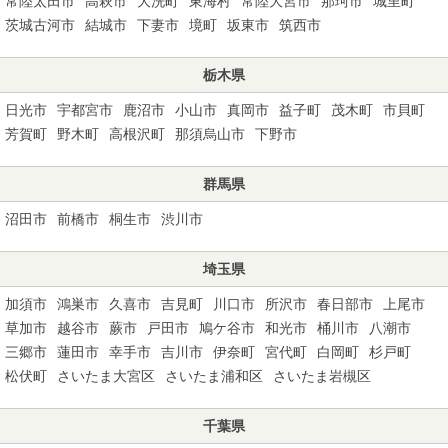
常陸太田市
高萩市
大洗町
東海村
常陸大宮市
那珂市
城里町
茨城古河市
結城市
下妻市
境町
坂東市
筑西市
栃木県
日光市
宇都宮市
鹿沼市
小山市
真岡市
益子町
茂木町
市貝町
芳賀町
野木町
高根沢町
那須烏山市
下野市
群馬県
沼田市
前橋市
桐生市
渋川市
埼玉県
加須市
鴻巣市
久喜市
吉見町
川口市
所沢市
春日部市
上尾市
草加市
越谷市
蕨市
戸田市
鳩ケ谷市
和光市
桶川市
八潮市
三郷市
蓮田市
幸手市
吉川市
伊奈町
宮代町
白岡町
杉戸町
松伏町
さいたま大宮区
さいたま浦和区
さいたま岩槻区
千葉県