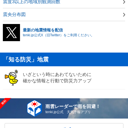
震度3以上の地域別観測回数
震央分布図
最新の地震情報を配信
tenki.jp公式X（旧Twitter）をご利用ください。
「知る防災」地震
いざという時にあわてないために
確かな情報と行動で防災力アップ
雨雲レーダーで雨を回避！
tenki.jp公式 天気予報アプリ