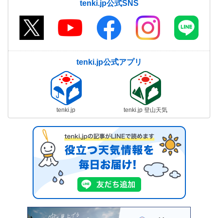
tenki.jp公式SNS
tenki.jp公式アプリ
tenki.jp
tenki.jp 登山天気