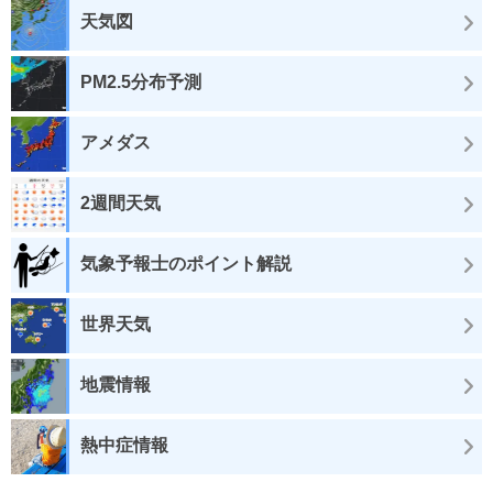
天気図
PM2.5分布予測
アメダス
2週間天気
気象予報士のポイント解説
世界天気
地震情報
熱中症情報