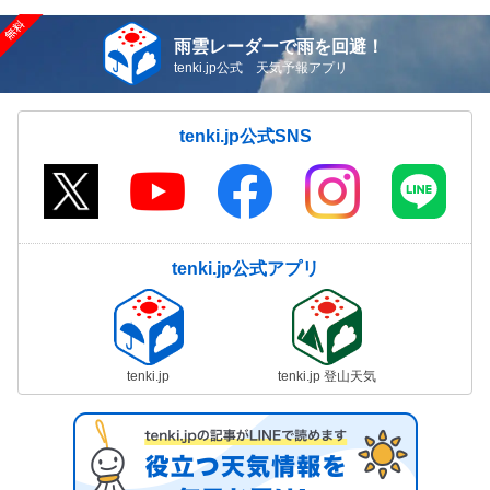
雨雲レーダーで雨を回避！
tenki.jp公式 天気予報アプリ
tenki.jp公式SNS
tenki.jp公式アプリ
tenki.jp
tenki.jp 登山天気