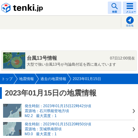
tenki.jp
検索
メニュー
現在地
台風13号情報
07日12:00現在
大型で強い台風13号が与論島付近を西に進んでいます
トップ
地震情報
過去の地震情報
2023年01月15日
2023年01月15日の地震情報
発生時刻：2023年01月15日22時42分頃
震源地：石川県能登地方頃
M2.2
最大震度：1
発生時刻：2023年01月15日20時50分頃
震源地：茨城県南部頃
M3.0
最大震度：1