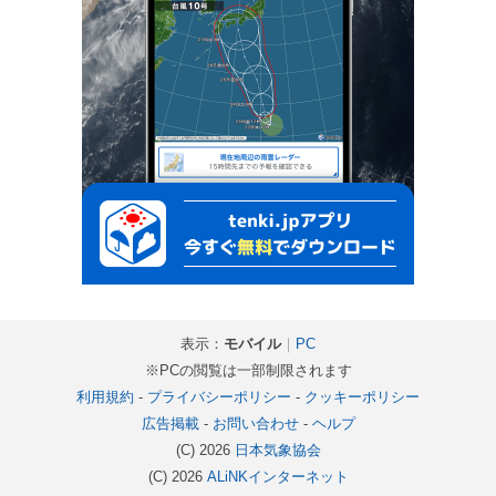
表示：
モバイル
｜
PC
※PCの閲覧は一部制限されます
利用規約
-
プライバシーポリシー
-
クッキーポリシー
広告掲載
-
お問い合わせ
-
ヘルプ
(C) 2026
日本気象協会
(C) 2026
ALiNKインターネット