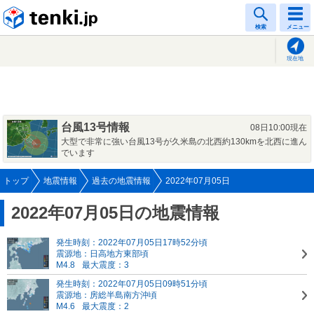
tenki.jp
検索
メニュー
現在地
台風13号情報
08日10:00現在
大型で非常に強い台風13号が久米島の北西約130kmを北西に進ん
でいます
トップ
地震情報
過去の地震情報
2022年07月05日
2022年07月05日の地震情報
発生時刻：2022年07月05日17時52分頃
震源地：日高地方東部頃
M4.8
最大震度：3
発生時刻：2022年07月05日09時51分頃
震源地：房総半島南方沖頃
M4.6
最大震度：2