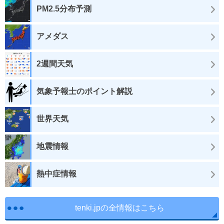
PM2.5分布予測
アメダス
2週間天気
気象予報士のポイント解説
世界天気
地震情報
熱中症情報
tenki.jpの全情報はこちら