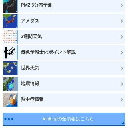
PM2.5分布予測
アメダス
2週間天気
気象予報士のポイント解説
世界天気
地震情報
熱中症情報
tenki.jpの全情報はこちら