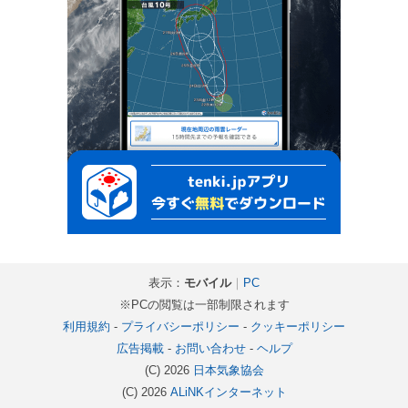
表示：
モバイル
｜
PC
※PCの閲覧は一部制限されます
利用規約
-
プライバシーポリシー
-
クッキーポリシー
広告掲載
-
お問い合わせ
-
ヘルプ
(C) 2026
日本気象協会
(C) 2026
ALiNKインターネット