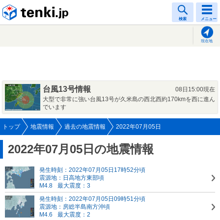
tenki.jp
検索
メニュー
現在地
台風13号情報
08日15:00現在
大型で非常に強い台風13号が久米島の西北西約170kmを西に進ん
でいます
トップ
地震情報
過去の地震情報
2022年07月05日
2022年07月05日の地震情報
発生時刻：2022年07月05日17時52分頃
震源地：日高地方東部頃
M4.8
最大震度：3
発生時刻：2022年07月05日09時51分頃
震源地：房総半島南方沖頃
M4.6
最大震度：2