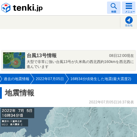
tenki.jp
検索
メニュー
現在地
台風13号情報
08日12:00現在
大型で非常に強い台風13号が久米島の西北西約160kmを西北西に
進んでいます
過去の地震情報
2022年07月05日
16時34分頃発生した地震(最大震度2)
地震情報
2022年07月05日16:37発表