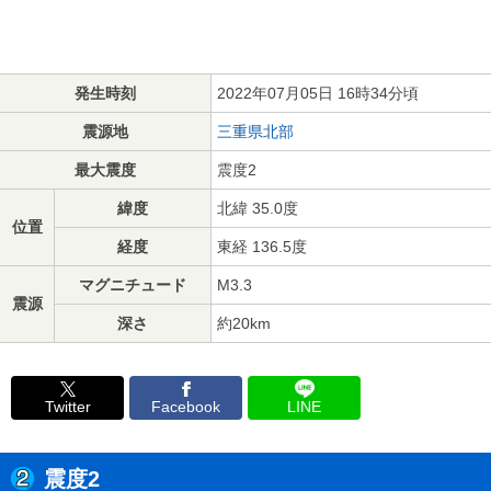
発生時刻
2022年07月05日 16時34分頃
震源地
三重県北部
最大震度
震度2
緯度
北緯 35.0度
位置
経度
東経 136.5度
マグニチュード
M3.3
震源
深さ
約20km
Twitter
Facebook
LINE
震度2