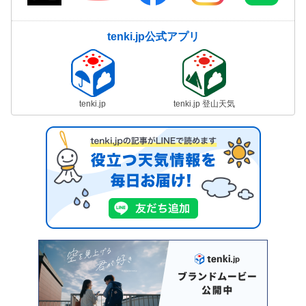
tenki.jp公式アプリ
tenki.jp
tenki.jp 登山天気