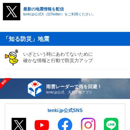
最新の地震情報を配信
tenki.jp公式X（旧Twitter）をご利用ください。
「知る防災」地震
いざという時にあわてないために
確かな情報と行動で防災力アップ
雨雲レーダーで雨を回避！
tenki.jp公式 天気予報アプリ
tenki.jp公式SNS