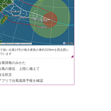
で強い台風13号が南大東島の東約320kmを西北西に
でいます
台風情報のみかた
台風の接近、上陸に備えて
知る防災
アプリで台風進路予報を確認