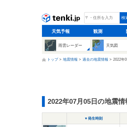
tenki.jp
検
天気予報
観測
雨雲レーダー
天気図
トップ
地震情報
過去の地震情報
2022年
2022年07月05日の地震情
▼発生時刻