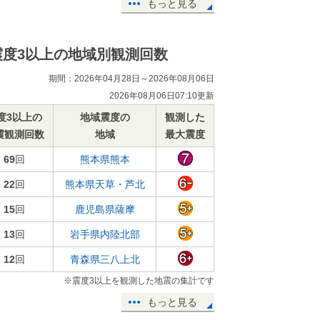
もっと見る
震度3以上の地域別観測回数
期間：2026年04月28日～2026年08月06日
2026年08月06日07:10更新
度3以上の
地域震度の
観測した
震観測回数
地域
最大震度
69
回
熊本県熊本
22
回
熊本県天草・芦北
15
回
鹿児島県薩摩
13
回
岩手県内陸北部
12
回
青森県三八上北
※震度3以上を観測した地震の集計です
もっと見る