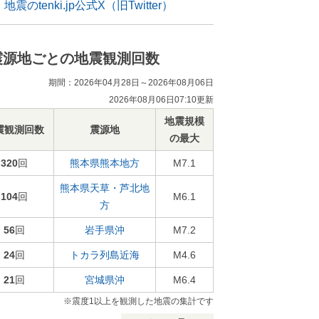
地震のtenki.jp公式X（旧Twitter）
震源地ごとの地震観測回数
期間：2026年04月28日～2026年08月06日
2026年08月06日07:10更新
地震規模
震観測回数
震源地
の最大
320
回
熊本県熊本地方
M7.1
熊本県天草・芦北地
104
回
M6.1
方
56
回
岩手県沖
M7.2
24
回
トカラ列島近海
M4.6
21
回
宮城県沖
M6.4
※震度1以上を観測した地震の集計です