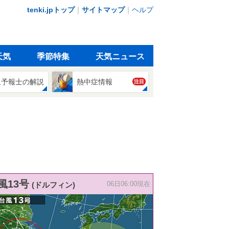
tenki.jpトップ
｜
サイトマップ
｜
ヘルプ
天気
季節特集
天気ニュース
象予報士の解説
熱中症情報
注目
風13号
(ドルフィン)
06日06:00現在