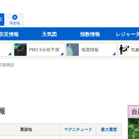
索
現在地
防災情報
天気図
指数情報
レジャー
PM2.5分布予測
地震情報
気
07月05日
報
台
震源地
マグニチュード
最大震度