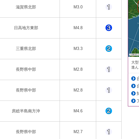
滋賀県北部
M3.0
日高地方東部
M4.8
三重県北部
M3.3
大型
進ん
長野県中部
M2.8
長野県中部
M2.8
房総半島南方沖
M4.6
長野県中部
M2.7