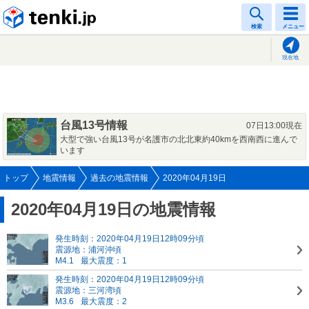
tenki.jp
検索
メニュー
現在地
台風13号情報
07日13:00現在
大型で強い台風13号が名護市の北北東約40kmを西南西に進んで
います
トップ
地震情報
過去の地震情報
2020年04月19日
2020年04月19日の地震情報
発生時刻：2020年04月19日12時09分頃
震源地：浦河沖頃
M4.1
最大震度：1
発生時刻：2020年04月19日12時09分頃
震源地：三河湾頃
M3.6
最大震度：2