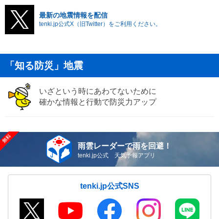
最新の地震情報を配信
tenki.jp公式X（旧Twitter）をご利用ください。
「知る防災」地震
いざという時にあわてないために
確かな情報と行動で防災力アップ
雨雲レーダーで雨を回避！
tenki.jp公式 天気予報アプリ
tenki.jp公式SNS