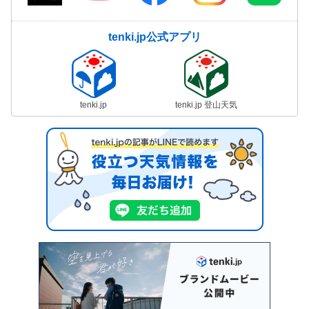
tenki.jp公式アプリ
tenki.jp
tenki.jp 登山天気