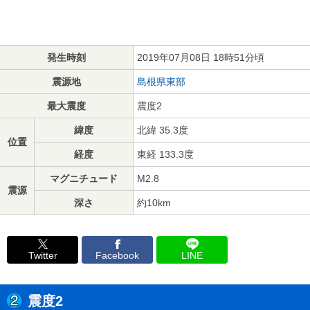
発生時刻
2019年07月08日 18時51分頃
震源地
島根県東部
最大震度
震度2
緯度
北緯 35.3度
位置
経度
東経 133.3度
マグニチュード
M2.8
震源
深さ
約10km
Twitter
Facebook
LINE
震度2