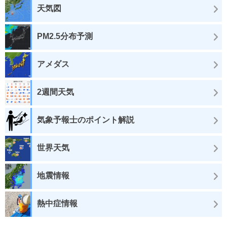
天気図
PM2.5分布予測
アメダス
2週間天気
気象予報士のポイント解説
世界天気
地震情報
熱中症情報