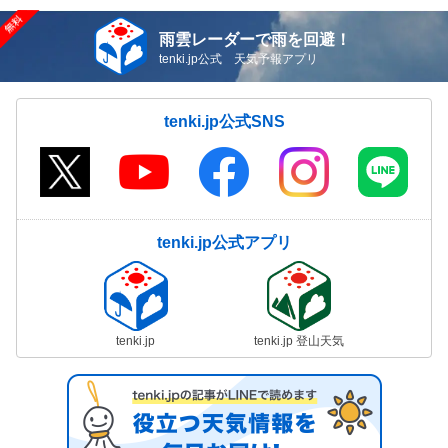
雨雲レーダーで雨を回避！
tenki.jp公式 天気予報アプリ
tenki.jp公式SNS
tenki.jp公式アプリ
tenki.jp
tenki.jp 登山天気