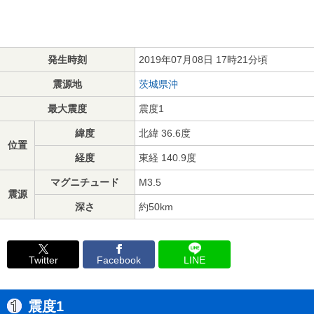
発生時刻
2019年07月08日 17時21分頃
震源地
茨城県沖
最大震度
震度1
緯度
北緯 36.6度
位置
経度
東経 140.9度
マグニチュード
M3.5
震源
深さ
約50km
Twitter
Facebook
LINE
震度1