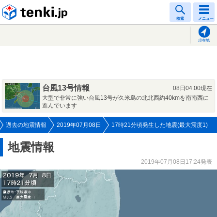
tenki.jp
検索
メニュー
現在地
台風13号情報
08日04:00現在
大型で非常に強い台風13号が久米島の北北西約40kmを南南西に
進んでいます
過去の地震情報
2019年07月08日
17時21分頃発生した地震(最大震度1)
地震情報
2019年07月08日17:24発表