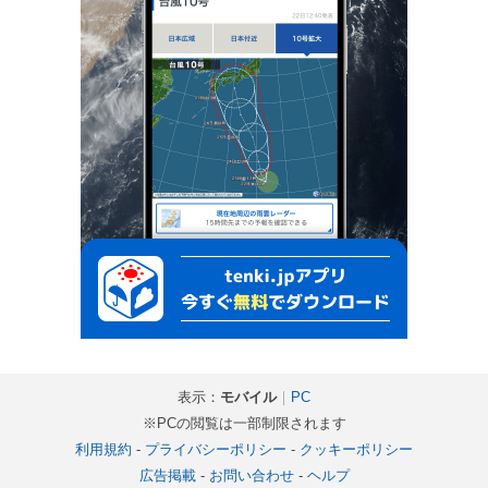
表示：
モバイル
｜
PC
※PCの閲覧は一部制限されます
利用規約
-
プライバシーポリシー
-
クッキーポリシー
広告掲載
-
お問い合わせ
-
ヘルプ