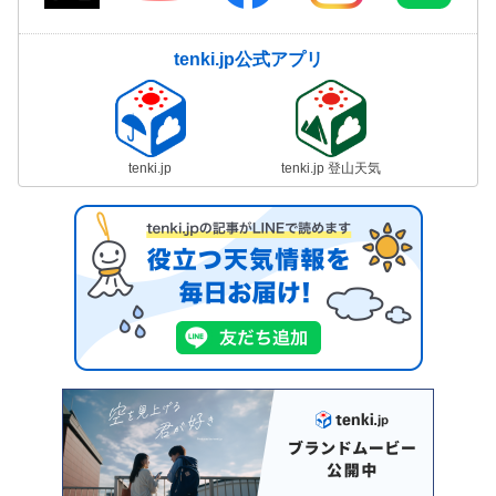
tenki.jp公式アプリ
tenki.jp
tenki.jp 登山天気