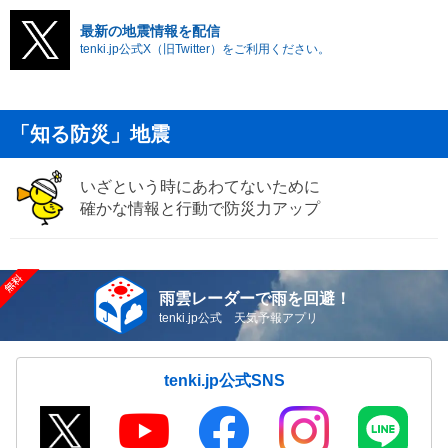
最新の地震情報を配信
tenki.jp公式X（旧Twitter）をご利用ください。
「知る防災」地震
いざという時にあわてないために
確かな情報と行動で防災力アップ
雨雲レーダーで雨を回避！
tenki.jp公式 天気予報アプリ
tenki.jp公式SNS