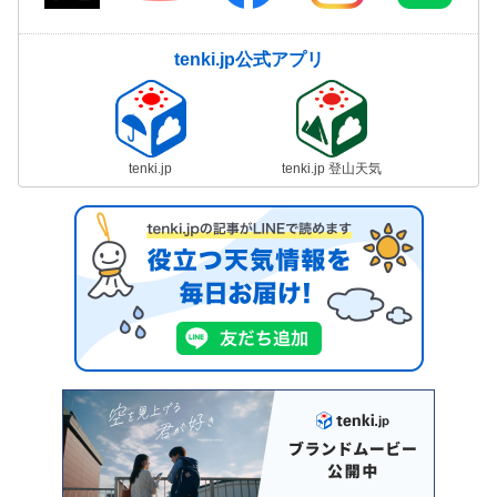
tenki.jp公式アプリ
tenki.jp
tenki.jp 登山天気