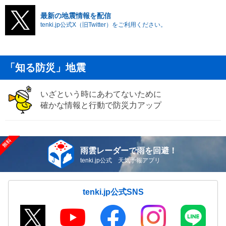
最新の地震情報を配信
tenki.jp公式X（旧Twitter）をご利用ください。
「知る防災」地震
いざという時にあわてないために
確かな情報と行動で防災力アップ
雨雲レーダーで雨を回避！
tenki.jp公式 天気予報アプリ
tenki.jp公式SNS