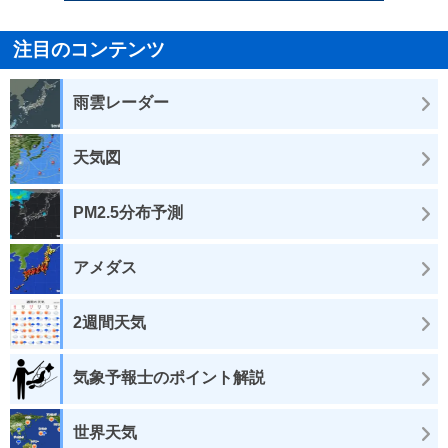
注目のコンテンツ
雨雲レーダー
天気図
PM2.5分布予測
アメダス
2週間天気
気象予報士のポイント解説
世界天気