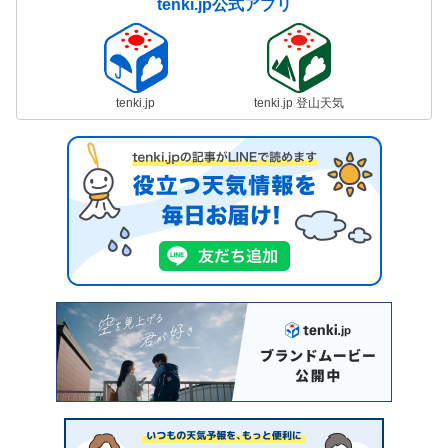
tenki.jp公式アプリ
tenki.jp
tenki.jp 登山天気