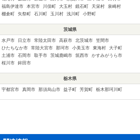
福島伊達市
本宮市
川俣町
大玉村
鏡石町
天栄村
泉崎村
棚倉町
矢祭町
石川町
玉川村
浅川町
小野町
茨城県
水戸市
日立市
常陸太田市
高萩市
北茨城市
笠間市
ひたちなか市
常陸大宮市
那珂市
小美玉市
東海村
大子町
土浦市
石岡市
取手市
茨城鹿嶋市
筑西市
かすみがうら市
桜川市
鉾田市
栃木県
宇都宮市
真岡市
那須烏山市
益子町
芳賀町
栃木那珂川町