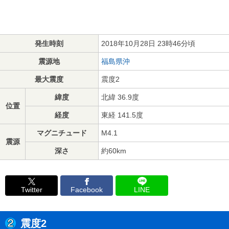
発生時刻
2018年10月28日 23時46分頃
震源地
福島県沖
最大震度
震度2
緯度
北緯 36.9度
位置
経度
東経 141.5度
マグニチュード
M4.1
震源
深さ
約60km
Twitter
Facebook
LINE
震度2