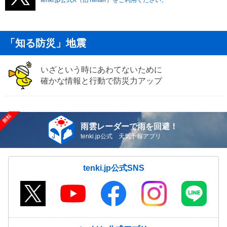
「知る防災」地震
いざという時にあわてないために
確かな情報と行動で防災力アップ
雨雲レーダーで雨を回避！
tenki.jp公式 天気予報アプリ
tenki.jp公式SNS