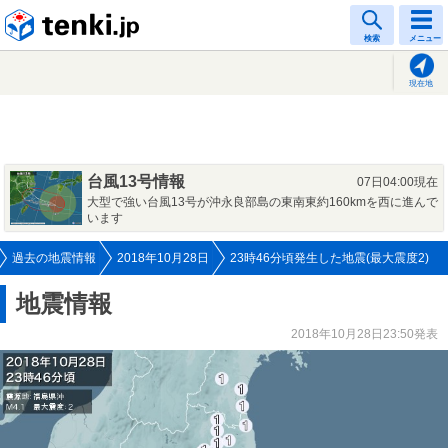
tenki.jp
検索
メニュー
現在地
台風13号情報
07日04:00現在
大型で強い台風13号が沖永良部島の東南東約160kmを西に進んで
います
過去の地震情報
2018年10月28日
23時46分頃発生した地震(最大震度2)
地震情報
2018年10月28日23:50発表