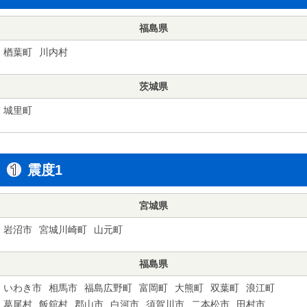
福島県
楢葉町
川内村
茨城県
城里町
震度1
宮城県
岩沼市
宮城川崎町
山元町
福島県
いわき市
相馬市
福島広野町
富岡町
大熊町
双葉町
浪江町
葛尾村
飯舘村
郡山市
白河市
須賀川市
二本松市
田村市