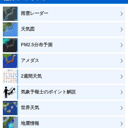
雨雲レーダー
天気図
PM2.5分布予測
アメダス
2週間天気
気象予報士のポイント解説
世界天気
地震情報