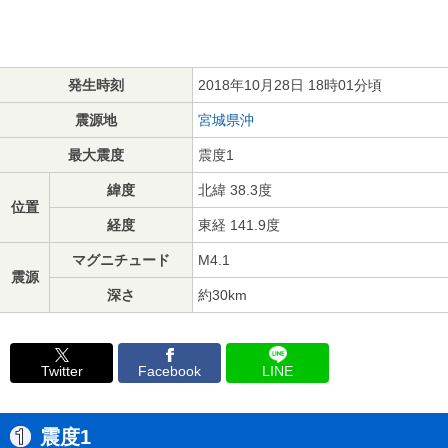
発生時刻
2018年10月28日 18時01分頃
震源地
宮城県沖
最大震度
震度1
緯度
北緯 38.3度
位置
経度
東経 141.9度
マグニチュード
M4.1
震源
深さ
約30km
Twitter
Facebook
LINE
震度1