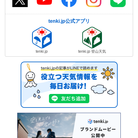
tenki.jp公式アプリ
tenki.jp
tenki.jp 登山天気