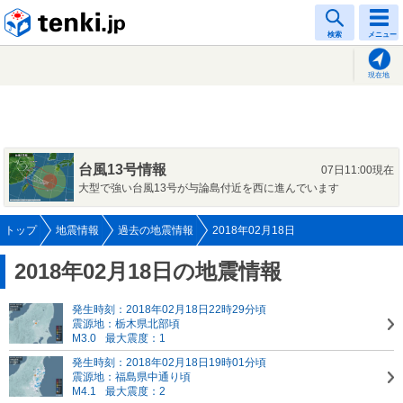
tenki.jp
検索
メニュー
現在地
台風13号情報
07日11:00現在
大型で強い台風13号が与論島付近を西に進んでいます
トップ
地震情報
過去の地震情報
2018年02月18日
2018年02月18日の地震情報
発生時刻：2018年02月18日22時29分頃
震源地：栃木県北部頃
M3.0
最大震度：1
発生時刻：2018年02月18日19時01分頃
震源地：福島県中通り頃
M4.1
最大震度：2