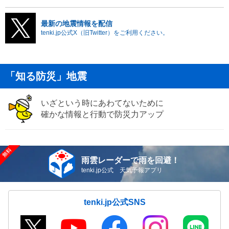
最新の地震情報を配信
tenki.jp公式X（旧Twitter）をご利用ください。
「知る防災」地震
いざという時にあわてないために
確かな情報と行動で防災力アップ
雨雲レーダーで雨を回避！
tenki.jp公式 天気予報アプリ
tenki.jp公式SNS