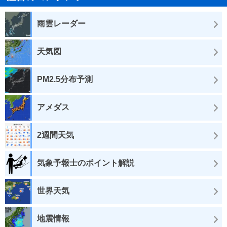
雨雲レーダー
天気図
PM2.5分布予測
アメダス
2週間天気
気象予報士のポイント解説
世界天気
地震情報