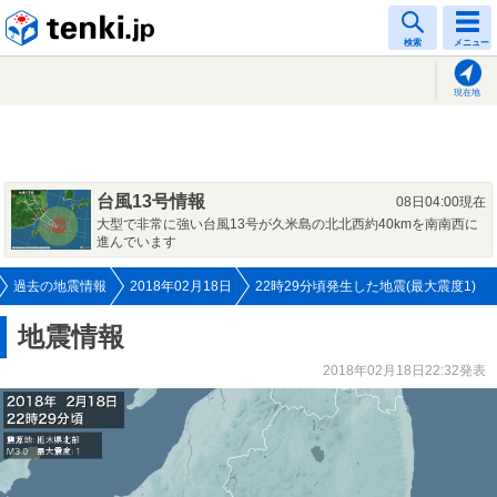
tenki.jp
検索
メニュー
現在地
台風13号情報
08日04:00現在
大型で非常に強い台風13号が久米島の北北西約40kmを南南西に
進んでいます
過去の地震情報
2018年02月18日
22時29分頃発生した地震(最大震度1)
地震情報
2018年02月18日22:32発表