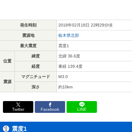
発生時刻
2018年02月18日 22時29分頃
震源地
栃木県北部
最大震度
震度1
緯度
北緯 36.6度
位置
経度
東経 139.4度
マグニチュード
M3.0
震源
深さ
約10km
Twitter
Facebook
LINE
震度1